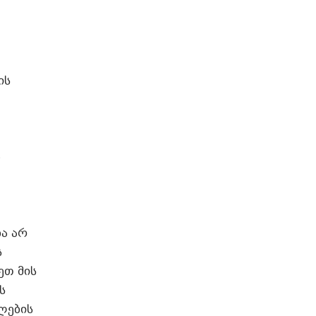
ის
ა
ბა არ
ს
ეთ მის
ს
ლების