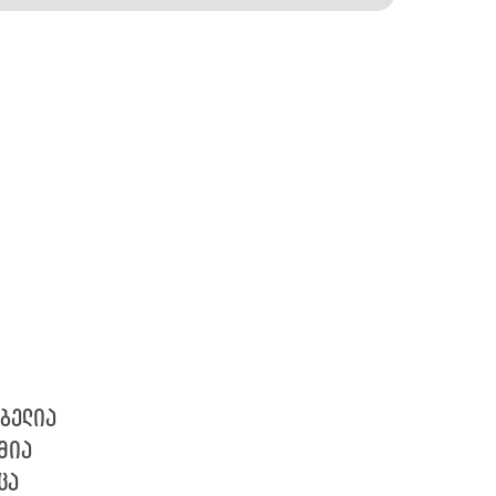
ებელია
მია
ცა