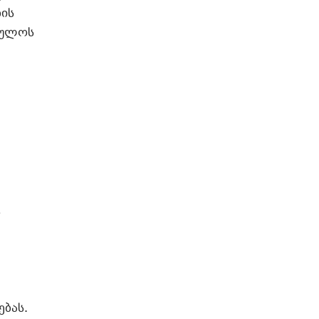
ბის
სულოს
ს
ებას.