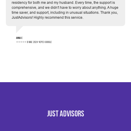
residency for both me and my husband. Every time, the support is
comprehensive, and we didn't have to worry about anything. A huge
time saver, and support, including in unusual situations. Thank you,
JustAdvisors! Highly recommend this service.
Anna E
⭐⭐⭐⭐⭐ в мае 2024 через Google
JUST ADVISORS