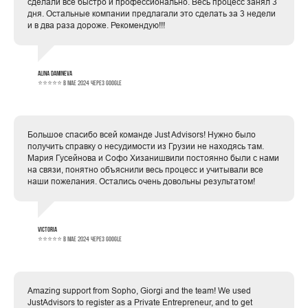
сделали все быстро и профессионально. Весь процесс занял 3
дня. Остальные компании предлагали это сделать за 3 недели
и в два раза дороже. Рекомендую!!!
Alina Damineva
⭐⭐⭐⭐⭐ в мае 2024 через Google
Большое спасибо всей команде Just Advisors! Нужно было
получить справку о несудимости из Грузии не находясь там.
Мария Гусейнова и Софо Хизанишвили постоянно были с нами
на связи, понятно объяснили весь процесс и учитывали все
наши пожелания. Остались очень довольны результатом!
Victoria
⭐⭐⭐⭐⭐ в мае 2024 через Google
Amazing support from Sopho, Giorgi and the team! We used
JustAdvisors to register as a Private Entrepreneur, and to get