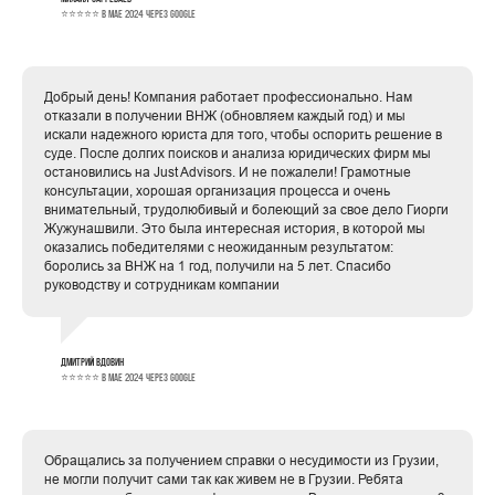
⭐⭐⭐⭐⭐ в мае 2024 через Google
Добрый день! Компания работает профессионально. Нам
отказали в получении ВНЖ (обновляем каждый год) и мы
искали надежного юриста для того, чтобы оспорить решение в
суде. После долгих поисков и анализа юридических фирм мы
остановились на Just Advisors. И не пожалели! Грамотные
консультации, хорошая организация процесса и очень
внимательный, трудолюбивый и болеющий за свое дело Гиорги
Жужунашвили. Это была интересная история, в которой мы
оказались победителями с неожиданным результатом:
боролись за ВНЖ на 1 год, получили на 5 лет. Спасибо
руководству и сотрудникам компании
Дмитрий Вдовин
⭐⭐⭐⭐⭐ в мае 2024 через Google
Обращались за получением справки о несудимости из Грузии,
не могли получит сами так как живем не в Грузии. Ребята