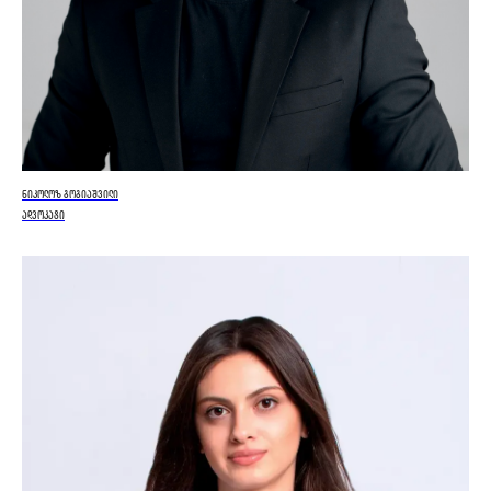
ნიკოლოზ გოგიაშვილი
ადვოკატი